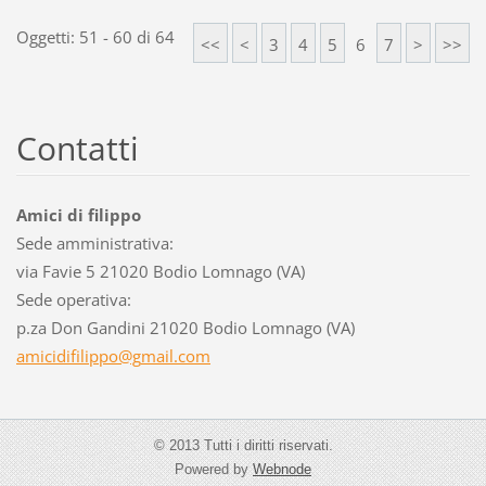
Oggetti: 51 - 60 di 64
<<
<
3
4
5
6
7
>
>>
Contatti
Amici di filippo
Sede amministrativa:
via Favie 5 21020 Bodio Lomnago (VA)
Sede operativa:
p.za Don Gandini 21020 Bodio Lomnago (VA)
amicidif
ilippo@g
mail.com
© 2013 Tutti i diritti riservati.
Powered by
Webnode