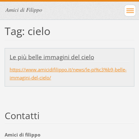
Amici di Filippo
Tag: cielo
Le più belle immagini del cielo
https://www.amicidifilippo.it/news/le-pi%c3%b9-belle-
immagini-del-cielo/
Contatti
Amici di filippo