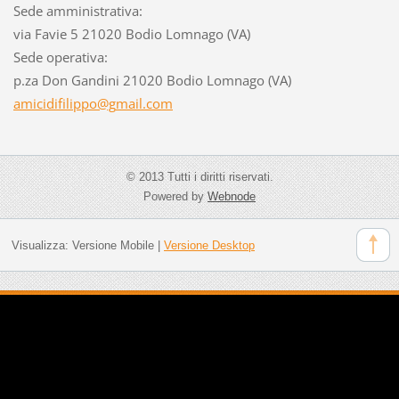
Sede amministrativa:
via Favie 5 21020 Bodio Lomnago (VA)
Sede operativa:
p.za Don Gandini 21020 Bodio Lomnago (VA)
amicidif
ilippo@g
mail.com
© 2013 Tutti i diritti riservati.
Powered by
Webnode
Visualizza:
Versione Mobile
|
Versione Desktop