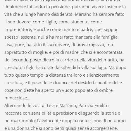
finalmente lui andrà in pensione, potranno vivere insieme la
vita che a lungo hanno desiderato. Mariano ha sempre fatto
il suo dovere, come figlio, come studente, come
imprenditore; e anche come marito e padre, che, seppur
spesso assente, nulla ha mai fatto mancare alla famiglia.
Lisa, pure, ha fatto il suo dovere, di brava ragazza, ma
soprattutto di moglie, e poi di madre, che si è accontentata
del secondo posto dietro la carriera nella vita del marito, ha
cresciuto i figli, ha curato la splendida villa sul lago. Ma dopo
tutto questo tempo la distanza tra loro è silenziosamente
cresciuta, e il peso delle rinunce, dei desideri spenti e delle
cose non dette ha aperto un vuoto popolato di ombre
minacciose...
Alternando le voci di Lisa e Mariano, Patrizia Emilitri
racconta con sensibilità e precisione di sguardo la storia di
un matrimonio: l’avvincente doppia confessione di un uomo
e una donna che si sono persi quasi senza accorgersene,