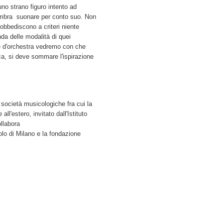
uno strano figuro intento ad
sembra suonare per conto suo. Non
 obbediscono a criteri niente
da delle modalità di quei
ove d'orchestra vedremo con che
ca, si deve sommare l'ispirazione
 società musicologiche fra cui la
ll'estero, invitato dall'Istituto
llabora
ccolo di Milano e la fondazione