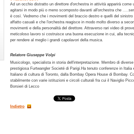
Ad un occhio distratto un direttore d'orchestra in attività apparirà come 
agitarsi in modo più o meno scomposto davanti all'orchestra che .....
è così. Vedremo che i movimenti del braccio destro e quelli del sinistro
affatto casuali e che l'orchestra reagisce in modo molto diverso a secon
movimenti e della personalità del direttore. Attraverso rari video di pr
meticoloso lavoro si costruisce una buona esecuzione in cui, alla tecni
per rendere al meglio i grandi capolavori della musica.
Relatore Giuseppe Volpi
Musicologo, specialista in storia dell'interpretazione. Membro di diverse
prestigiosa Furtwangler Societé di Parigi.Ha tenuto conferenze in Italia e a
Italiano di cultura di Toronto, dalla Bombay Opera House di Bombay. Co
stabilmente con varie istituzioni e circoli culturali fra cui il Naviglio Pi
Borsieri di Lecco
Indietro